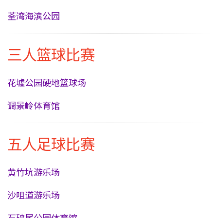
荃湾海滨公园
三人篮球比赛
花墟公园硬地篮球场
调景岭体育馆
五人足球比赛
黄竹坑游乐场
沙咀道游乐场
石硖尾公园体育馆