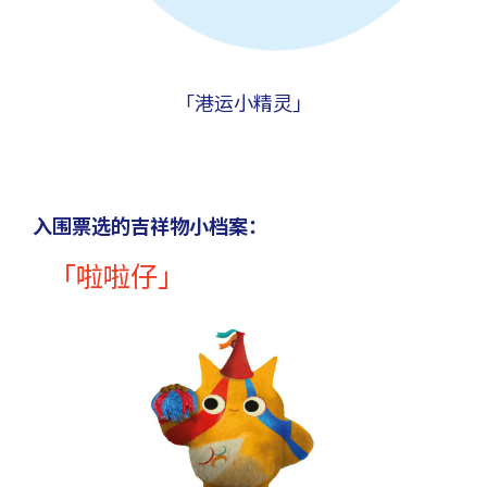
「港运小精灵」
入围票选的吉祥物小档案：
「啦啦仔」