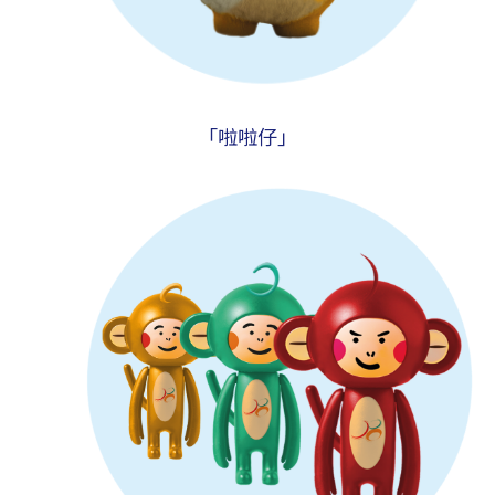
「啦啦仔」