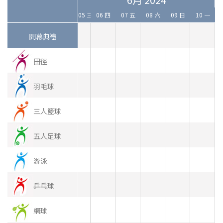
2 日
03 一
04 二
05 三
06 四
07 五
08 六
09 日
10 一
開幕典禮
田徑
羽毛球
三人籃球
五人足球
游泳
乒乓球
網球