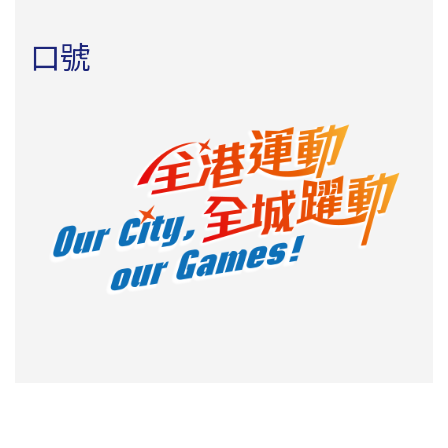
第九屆全港運動會星級教室之
霹靂舞、
八月 2023
乒乓球、運動攀登#、五人足球、滑板、
口號
田徑、三人籃球、體育講座及排球精英
運動員示範及交流活動
於8月14日開始接
受報名，歡迎5歲或以上人士參加。費用
全免，參加者可獲贈紀念品乙份。
#運動攀登: 適合7歲或以上人士報名參加
第九屆全港運動會開展活動
23
第九屆全港運動會(港運會)籌備委員會今
六月2023
日(6月23日)在九龍公園體育館舉行的開
展活動上，公布港運會的活動詳情。全港
18區將於2023年7月至2024年1月期間公
開選拔運動員，代表各區參加港運會比