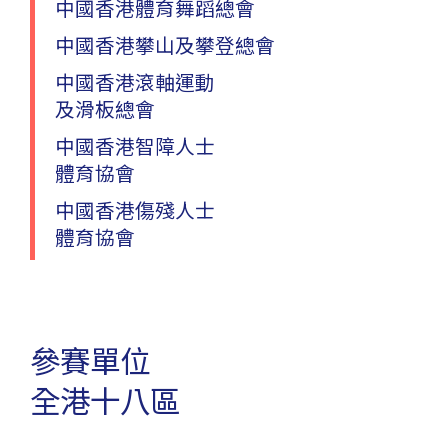
22
中國香港體育舞蹈總會
於2023年11月25日在維多利亞公園游
十一月 2023
中國香港攀山及攀登總會
泳池舉行「第九屆全港運動會游泳比
賽」的水試時間表及參加者須知現已
上
中國香港滾軸運動
載
。
及滑板總會
中國香港智障人士
體育協會
第九屆全港運動會運動員選拔
1
中國香港傷殘人士
第九屆全港運動會（港運會）將於九月
體育協會
九月 2023
起陸續舉行十八區運動員選拔賽。歡迎
巿民踴躍報名參加，代表所屬地區出戰
港運會。
參賽單位
全港十八區
星級教室
1
第九屆全港運動會星級教室之
羽毛球、
八月 2023