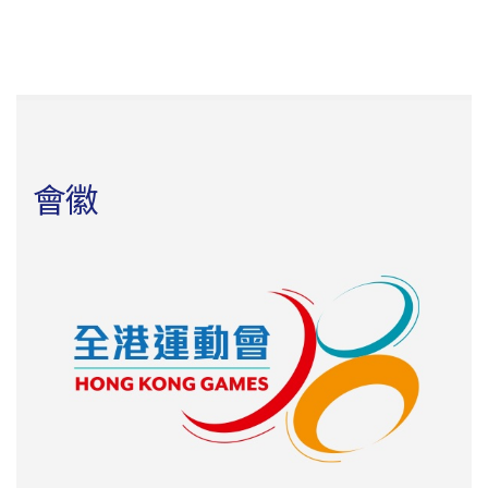
網球及游泳*精英運動員示範及交流活動
於8月15日開始接受報名，歡迎5歲或以
上人士參加。費用全免，參加者可獲贈
紀念品乙份。
*游泳活動: 12歲以下兒童須由家長陪同
參與
會徽
奧夢‧邊種運動我至Fit
1
第九屆全港運動會
奧夢‧邊種運動我至
八月 2023
Fit
於8月14日開始接受報名。費用全免，
參加者可獲贈紀念品乙份。
星級教室
1