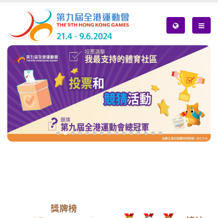
Skip
to
main
content
獎牌榜