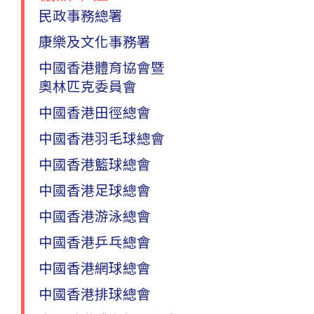
賽
於2024年2月25日在中山紀念公園體育
民政事務總署
館舉行。
康樂及文化事務署
中國香港體育協會暨
賽馬會全城躍動活力跑
奧林匹克委員會
9
第九屆全港運動會
賽馬會全城躍動活力跑
中國香港田徑總會
一月2024
於2024年1月10日開始接受報名。
中國香港羽毛球總會
中國香港籃球總會
第九屆全港運動會游泳比賽水試
中國香港足球總會
20
於2023年12月23日在觀塘游泳池舉行
中國香港游泳總會
十二月 2023
「第九屆全港運動會游泳比賽」的水試
中國香港乒乓總會
時間表及參加者須知現已
上載
。
中國香港網球總會
中國香港排球總會
第九屆全港運動會游泳比賽水試