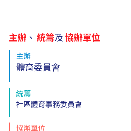
賽馬會全城躍動活力跑
3
逾五千名市民今日參與第九屆全港運動會
三月2024
主辦
、
統籌
及
協辦單位
「賽馬會全城躍動活力跑」（附圖）現已
上載
。
主辦
體育委員會
十八區誓師暨啦啦隊大賽
25
第九屆全港運動會十八區誓師暨啦啦隊大
二月2024
賽的比賽結果現已
上載
。
統籌
社區體育事務委員會
十八區誓師暨啦啦隊大賽
25
第九屆全港運動會
十八區誓師暨啦啦隊大
協辦單位
二月2024