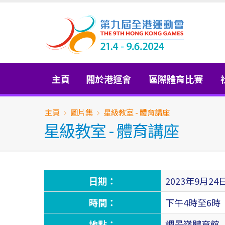
Skip
to
main
content
Main
主頁
關於港運會
區際體育比賽
navigation
Breadcrumb
主頁
圖片集
星級教室 - 體育講座
星級教室 - 體育講座
日期：
2023年9月2
時間：
下午4時至6時
地點：
調景嶺體育館