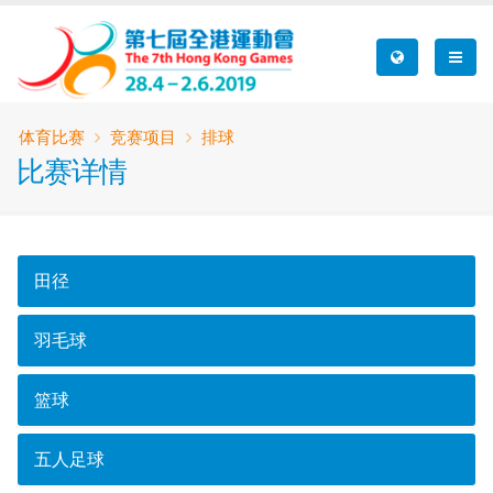
Skip
to
main
content
Breadcrumb
体育比赛
竞赛项目
排球
比赛详情
Competition
田径
Events
比赛详情
羽毛球
下载比赛章程
(祗适用区议会)
比赛详情
篮球
下载参赛单位须知
下载比赛章程
(祗适用区议会)
(祗适用区议会)
比赛详情
五人足球
比赛日程
下载参赛单位须知
下载比赛章程