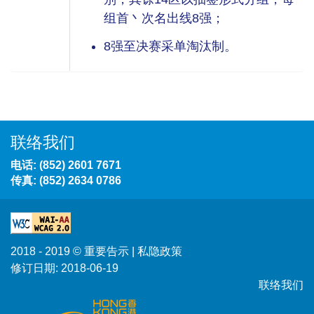
组首丶次名出线8强；
8强至决赛采单淘汰制。
联络我们
电话: (852) 2601 7671
传真: (852) 2634 0786
2018 - 2019 ©
重要告示
|
私隐政策
修订日期:
2018-06-19
联络我们