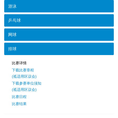
比赛日程 (PDF)
(祗适用区议会)
(祗适用区议会)
比赛详情
游泳
比赛赛程 (PDF)
比赛日程
下载参赛单位须知
下载比赛章程
比赛结果
比赛结果
(祗适用区议会)
(祗适用区议会)
比赛详情
乒乓球
比赛日程
下载参赛单位须知
下载比赛章程
比赛结果
(祗适用区议会)
(祗适用区议会)
比赛详情
网球
比赛日程
下载参赛单位须知
下载比赛章程
比赛结果
(祗适用区议会)
(祗适用区议会)
比赛详情
排球
比赛日程
下载参赛单位须知
下载比赛章程
比赛日程 (PDF)
(祗适用区议会)
(祗适用区议会)
比赛详情
比赛赛程 (PDF)
比赛日程
下载参赛单位须知
下载比赛章程
比赛结果
比赛结果
(祗适用区议会)
(祗适用区议会)
比赛日程
下载参赛单位须知
比赛结果
(祗适用区议会)
比赛日程
比赛结果